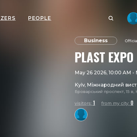
IZERS
PEOPLE
Business
Offici
PLAST EXPO
May 26 2026, 10:00 AM
-
Kyiv, Міжнародний вис
Броварський проспект, 15 в, 
1
0
visitors:
from my city: