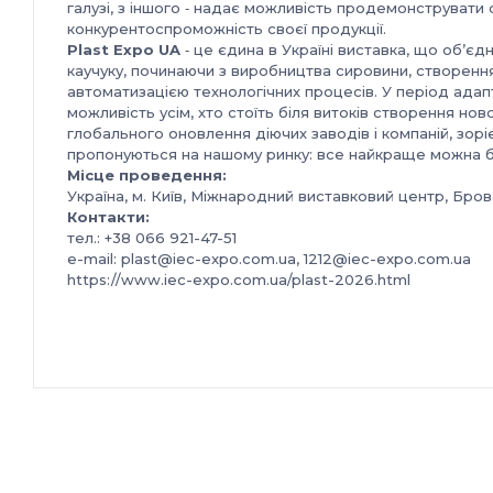
галузі, з іншого ‑ надає можливість продемонструвати с
конкурентоспроможність своєї продукції.
Plast Expo UA
‑ це єдина в Україні виставка, що об’єд
каучуку, починаючи з виробництва сировини, створення
автоматизацією технологічних процесів. У період адапт
можливість усім, хто стоїть біля витоків створення но
глобального оновлення діючих заводів і компаній, зоріє
пропонуються на нашому ринку: все найкраще можна буд
Місце проведення:
Україна, м. Київ, Міжнародний виставковий центр,
Бров
Контакти:
тел.: +38 066 921-47-51
e-mail: plast@iec-expo.com.ua, 1212@iec-expo.com.ua
https://www.iec-expo.com.ua/plast-2026.html