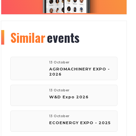
Similar
Organizer
events
info
177
150
13 October
AGROMACHINERY EXPO -
2026
events
visitors
13 October
W&D Expo 2026
company:
Київ Глобал Експо
13 October
ECOENERGY EXPO - 2025
phone:
(044) 201-11-61