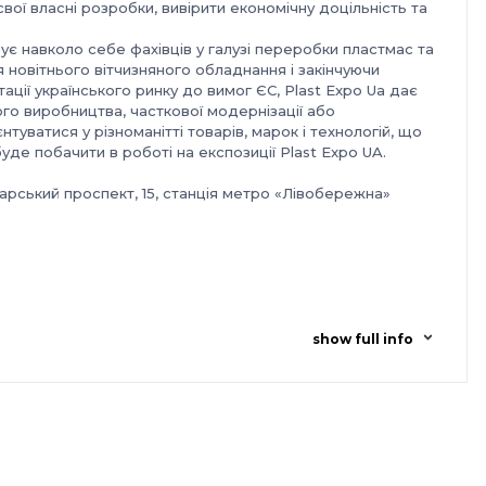
вої власні розробки, вивірити економічну доцільність та
нує навколо себе фахівців у галузі переробки пластмас та
 новітнього вітчизняного обладнання і закінчуючи
ації українського ринку до вимог ЄС, Plast Expo Ua дає
вого виробництва, часткової модернізації або
нтуватися у різноманітті товарів, марок і технологій, що
е побачити в роботі на експозиції Plast Expo UA.
арський проспект, 15, станція метро «Лівобережна»
show full info