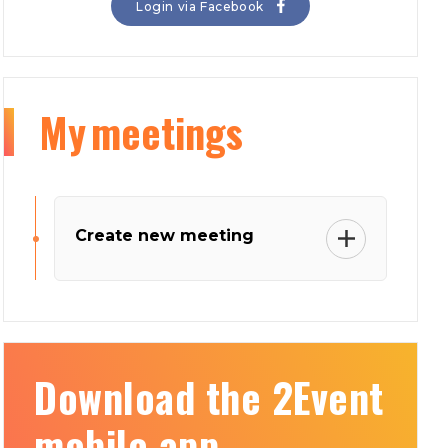
Login via Facebook
My
meetings
Create new meeting
Download the 2Event
mobile app