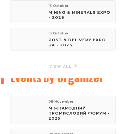
13 October
MINING & MINERALS EXPO
e-mail:
- 2026
reklama@iec-expo.com.ua
13 October
Visit website
POST & DELIVERY EXPO
UA - 2026
VIEW ALL
Events
by organizer
08 November
МІЖНАРОДНИЙ
ПРОМИСЛОВИЙ ФОРУМ -
2025