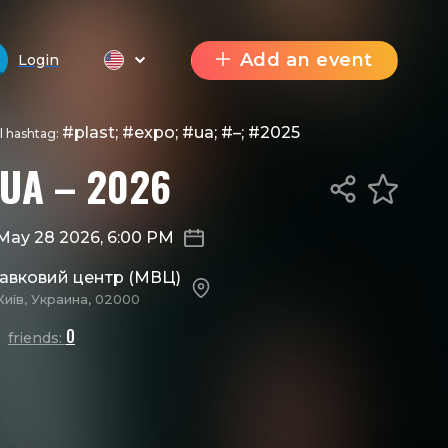
Add an event
Login
#plast; #expo; #ua; #–; #2025
al hashtag:
 UA – 2026
May 28 2026, 6:00 PM
тавковий центр (МВЦ)
Київ, Украина, 02000
0
friends: