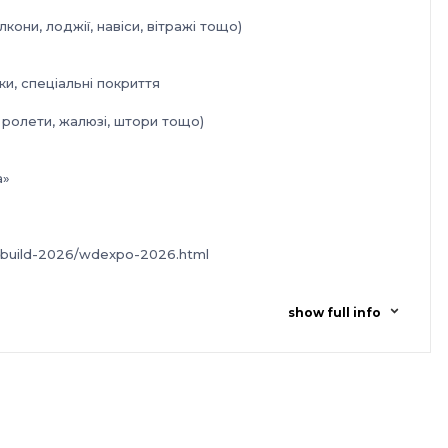
лкони, лоджії, навіси, вітражі тощо)
вки, спеціальні покриття
, ролети, жалюзі, штори тощо)
а»
obuild-2026/wdexpo-2026.html
show full info