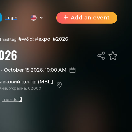
Add an event
Login
#w&d; #expo; #2026
al hashtag:
026
M
-
October 15 2026, 10:00 AM
тавковий центр (МВЦ)
Київ, Украина, 02000
0
friends: