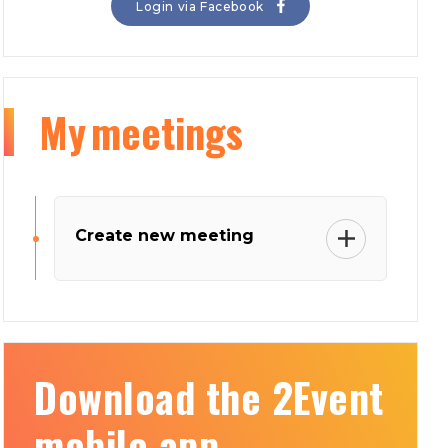
Login via Facebook
My
meetings
Create new meeting
Download the 2Event
mobile app