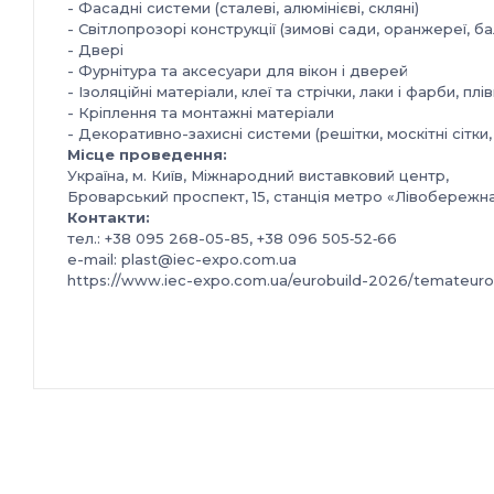
- Фасадні системи (сталеві, алюмінієві, скляні)
- Світлопрозорі конструкції (зимові сади, оранжереї, ба
- Двері
- Фурнітура та аксесуари для вікон і дверей
- Ізоляційні матеріали, клеї та стрічки, лаки і фарби, плі
- Кріплення та монтажні матеріали
- Декоративно-захисні системи (решітки, москітні сітки
Місце проведення:
Україна, м. Київ, Міжнародний виставковий центр,
Броварський проспект, 15, станція метро «Лівобережн
Контакти:
тел.: +38 095 268-05-85, +38 096 505‑52‑66
e-mail: plast@iec-expo.com.ua
https://www.iec-expo.com.ua/eurobuild-2026/temateur