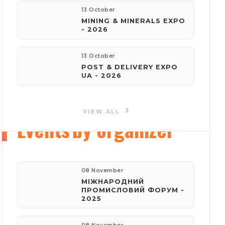
13 October
MINING & MINERALS EXPO
e-mail:
- 2026
reklama@iec-expo.com.ua
13 October
Visit website
POST & DELIVERY EXPO
UA - 2026
VIEW ALL
Events
by organizer
08 November
МІЖНАРОДНИЙ
ПРОМИСЛОВИЙ ФОРУМ -
2025