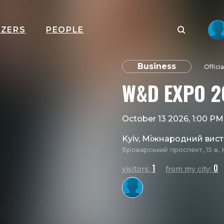
IZERS
PEOPLE
Business
Offici
W&D EXPO 2
October 13 2026, 1:00 P
Kyiv, Міжнародний вис
Броварський проспект, 15 в, 
1
0
visitors:
from my city: