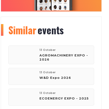
Similar
Organizer
events
info
177
150
13 October
AGROMACHINERY EXPO -
2026
events
visitors
13 October
W&D Expo 2026
company:
Київ Глобал Експо
13 October
ECOENERGY EXPO - 2025
phone:
(044) 201-11-61