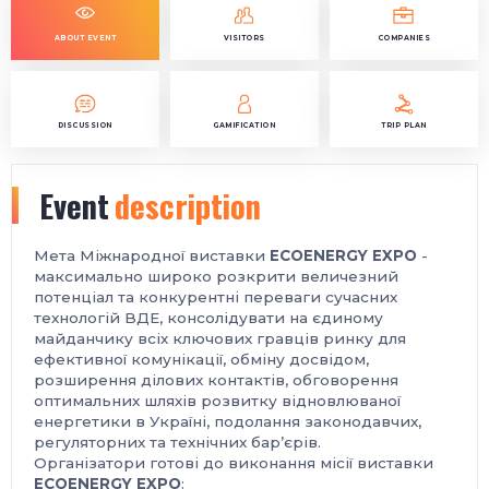
ABOUT EVENT
VISITORS
COMPANIES
DISCUSSION
GAMIFICATION
TRIP PLAN
Event
description
Мета Міжнародної виставки
ECOENERGY EXPO
-
максимально широко розкрити величезний
потенціал та конкурентні переваги сучасних
технологій ВДЕ, консолідувати на єдиному
майданчику всіх ключових гравців ринку для
ефективної комунікації, обміну досвідом,
розширення ділових контактів, обговорення
оптимальних шляхів розвитку відновлюваної
енергетики в Україні, подолання законодавчих,
регуляторних та технічних бар’єрів.
Організатори готові до виконання місії виставки
ECOENERGY EXPO
: