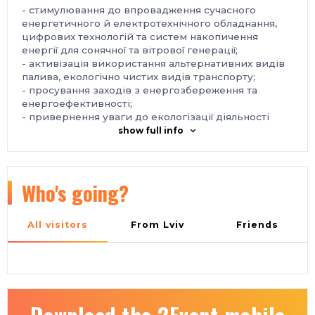
- стимулювання до впровадження сучасного
енергетичного й електротехнічного обладнання,
цифрових технологій та систем накопичення
енергії для сонячної та вітрової генерації;
- активізація використання альтернативних видів
палива, екологічно чистих видів транспорту;
- просування заходів з енергозбереження та
енергоефективності;
- привернення уваги до екологізації діяльності
підприємств ПЕК та промисловості;
show full info
- сприяння залученню інвестицій та збільшенню
частки зеленої генерації в енергобалансі країни.
Місце проведення:
Україна, м. Київ, Міжнародний виставковий центр,
Who's going?
Броварський проспект, 15, станція метро
«Лівобережна»
Контакти:
All visitors
From Lviv
Friends
тел./факс: +38 063 723-87-03
e-mail: lyudmila@iec-expo.com.ua
https://www.iec-expo.com.ua/ee-2026.html