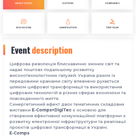
ABOUT EVENT
VISITORS
COMPANIES
DISCUSSION
GAMIFICATION
TRIP PLAN
Event
description
Цифрова революція блискавично змінює світ та
надає поштовх подальшому розвитку
високотехнологічних галузей. Україна разом із
передовими країнами світу впевнено рухається
шляхом цифрової трансформації та використання
цифрових технологій в різних сферах економіки та
повсякденного життя.
Синергетичний ефект двох тематичних складових
виставки
E‑Comps+DigiTec
є основою для
створення ефективної комунікаційної платформи з
розвитку електронної інфраструктури та реалізації
проєктів цифрової трансформації в Україні.
E‑Comps