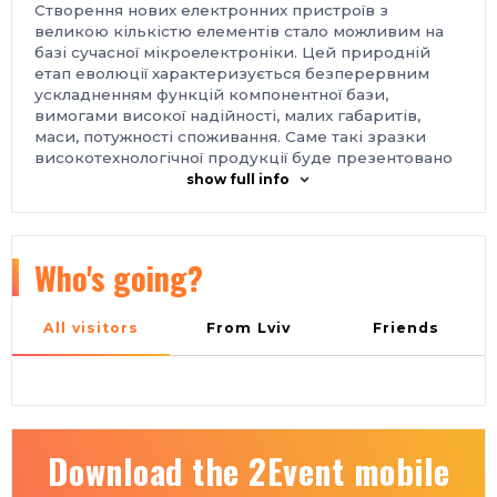
Створення нових електронних пристроїв з
великою кількістю елементів стало можливим на
базі сучасної мікроелектроніки. Цей природній
етап еволюції характеризується безперервним
ускладненням функцій компонентної бази,
вимогами високої надійності, малих габаритів,
маси, потужності споживання. Саме такі зразки
високотехнологічної продукції буде презентовано
на виставці
E‑Comps+DigiTec
.
show full info
DigiTec
Сучасне телекомунікаційне обладнання для
побудови цифрових мереж, революційні технології
обробки та зберігання даних, системи IoT, цифрові
Who's going?
платформи ‑ виставка
E‑Comps+DigiTec
представить практичні рішення з цифрової
трансформації для різних галузей економіки.
All visitors
From Lviv
Friends
Місце проведення:
Україна, м. Київ, Міжнародний виставковий центр,
Броварський проспект, 15, станція метро
«Лівобережна»
Контакти:
тел.: +38 063 723-87-03
Download the 2Event mobile
e-mail: lyudmila@iec-expo.com.ua
https://www.iec-expo.com.ua/ecomps-2026.html