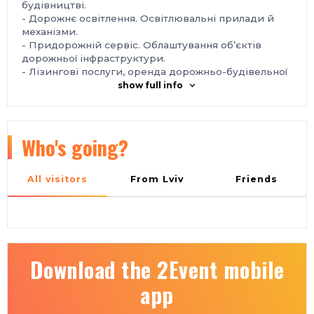
будівництві.
- Дорожнє освітлення. Освітлювальні прилади й
механізми.
- Придорожній сервіс. Облаштування об’єктів
дорожньої інфраструктури.
- Лізингові послуги, оренда дорожньо-будівельної
техніки, спецтехніки.
show full info
Місце проведення:
Україна, м. Київ, Міжнародний виставковий центр,
Броварський проспект, 15, станція метро
«Лівобережна»
Who's going?
Контакти:
тел.: +38 095 268-05-87
e-mail: helen@iec-expo.com.ua
All visitors
From Lviv
Friends
https://www.iec-expo.com.ua/dt-2026.html
Download the 2Event mobile
app