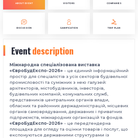
ABOUT EVENT
VISITORS
COMPANIES
DISCUSSION
GAMIFICATION
TRIP PLAN
Event
description
Міжнародна спеціалізована виставка
«ЄвроБудЕкспо-2026»
- це єдиний інформаційний
простір для спеціалістів з усіх секторів будівельної
промисловості та суміжних з нею галузей:
архітекторів, містобудівників, інвесторів,
будівельних компаній, комунальних служб,
представників центральних органів влади,
обласних та районних держадміністрацій, місцевих
органів самоврядування, державних і приватних
підприємств, міжнародних організацій та фондів.
«ЄвроБудЕкспо-2026»
- це передтендерна
площадка для огляду та оцінки товарів і послуг, що
експонуються державними структурами із