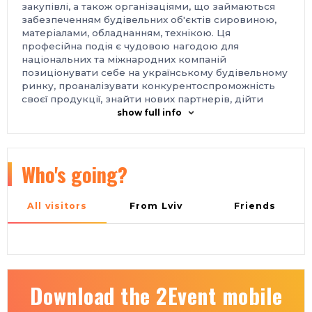
закупівлі, а також організаціями, що займаються
забезпеченням будівельних об'єктів сировиною,
матеріалами, обладнанням, технікою. Ця
професійна подія є чудовою нагодою для
національних та міжнародних компаній
позиціонувати себе на українському будівельному
ринку, проаналізувати конкурентоспроможність
своєї продукції, знайти нових партнерів, дійти
комерційної згоди, ознайомитись з передовими
show full info
досягненнями сучасних технологій будівництва.
Організатор:
ТОВ «КИЇВ ГЛОБАЛ ЕКСПО».
Місце проведення:
Україна, м. Київ, Міжнародний виставковий центр,
Who's going?
Броварський проспект, 15, станція метро
«Лівобережна»
Контакти:
All visitors
From Lviv
Friends
тел.: +38 050 449-10-77
e-mail: a.nenko@iec-expo.com.ua
https://www.iec-expo.com.ua/eurobuild-2026.html
Download the 2Event mobile